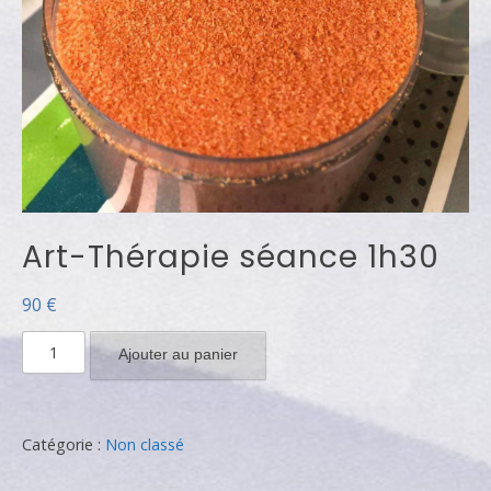
Art-Thérapie séance 1h30
90
€
quantité
Ajouter au panier
de
Art-
Thérapie
Catégorie :
Non classé
séance
1h30