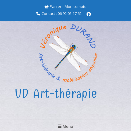
Aller
Panier
Mon compte
au
Contact : 06 92 05 17 62
contenu
VD Art-thérapie
Menu