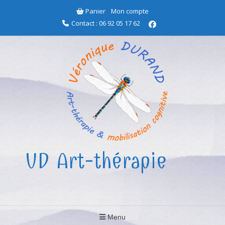
Aller
Panier
Mon compte
au
Contact : 06 92 05 17 62
contenu
VD Art-thérapie
Menu